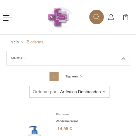
Menú
Buscar
Mi Cuenta
Mi Ca
Buscar
Inicio
Bioderma
MARCAS
1
Siguiente
Ordenar por:
Bioderma
Atoderm crema
14,95 €