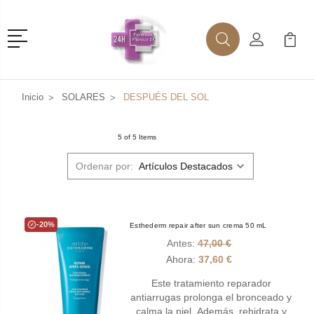
Menú
Buscar
Mi Cuenta
Mi Ca
Buscar
Inicio
SOLARES
DESPUÉS DEL SOL
5 of 5 Items
Ordenar por:
-20%
Esthederm repair after sun crema 50 mL
Antes:
47,00 €
Ahora:
37,60 €
Este tratamiento reparador
antiarrugas prolonga el bronceado y
calma la piel. Además, rehidrata y