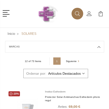
Menú
Buscar
Mi Cuenta
Mi Ca
Buscar
Inicio
SOLARES
MARCAS
1
Siguiente
12 of 73 Items
Ordenar por:
Institut Esthederm
-20%
Protector Solar Antimanchas Esthederm photo
regul
Antes:
69,00 €