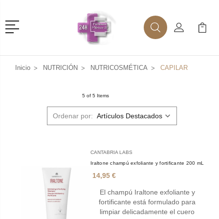
Menú
Buscar
Mi Cuenta
Mi Ca
Buscar
Inicio
NUTRICIÓN
NUTRICOSMÉTICA
CAPILAR
5 of 5 Items
Ordenar por:
CANTABRIA LABS
Iraltone champú exfoliante y fortificante 200 mL
14,95 €
El champú Iraltone exfoliante y
fortificante está formulado para
limpiar delicadamente el cuero