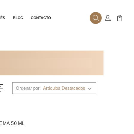
RÉS
BLOG
CONTACTO
Buscar
Mi Cuenta
Mi Carr
Ordenar por:
EMA 50 ML