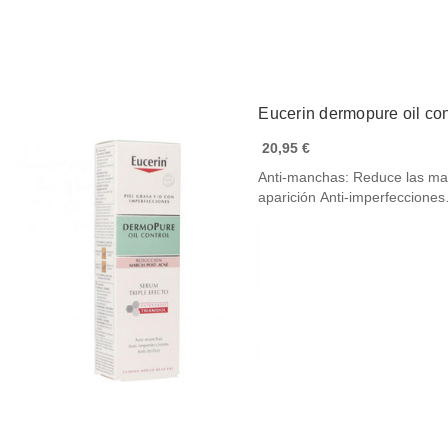
Eucerin dermopure oil con
20,95 €
Anti-manchas: Reduce las man
aparición Anti-imperfeccion