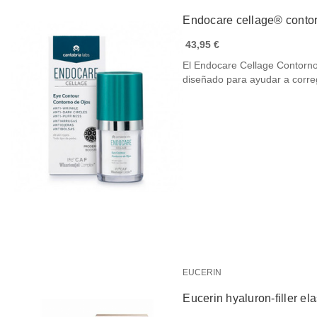
Endocare cellage® contor
43,95 €
El Endocare Cellage Contorno
diseñado para ayudar a corr
EUCERIN
Eucerin hyaluron-filler el