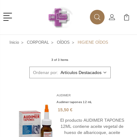
Menú
Buscar
Mi Cuenta
Mi Ca
Buscar
Inicio
CORPORAL
OÍDOS
HIGIENE OÍDOS
3 of 3 Items
Ordenar por:
AUDIMER
Audimer tapones 12 mL
15,50 €
El producto AUDIMER TAPONES
12ML contiene aceite vegetal de
hueso de albaricoque, aceite