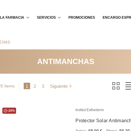
Buscar
LA FARMACIA
SERVICIOS
PROMOCIONES
ENCARGO EXP
CHAS
ANTIMANCHAS
25 Items
1
2
3
Siguiente
Institut Esthederm
-20%
Protector Solar Antimanc
Antes:
69,00 €
Ahora:
55,20