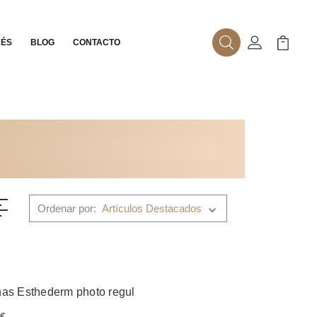
RÉS
BLOG
CONTACTO
Buscar
Mi Cuenta
Mi Carr
Ordenar por:
has Esthederm photo regul
 €