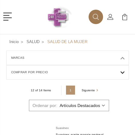
Menú
Buscar
Mi Cuenta
Mi Ca
Buscar
Inicio
SALUD
SALUD DE LA MUJER
MARCAS
COMPRAR POR PRECIO
1
Siguiente
12 of 14 Items
Ordenar por:
Suavinex
Suavinex aceite masaje perineal