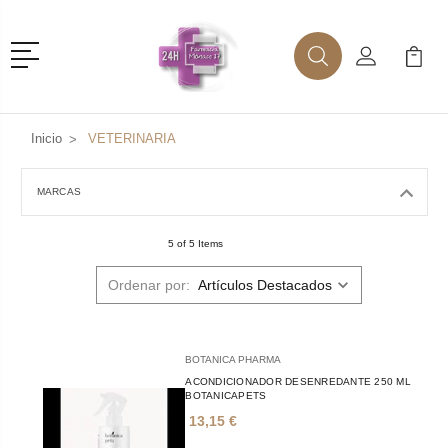
Menú
Buscar
Mi Cuenta
Mi Ca
Buscar
Inicio
VETERINARIA
MARCAS
5 of 5 Items
Ordenar por:
BOTANICA PHARMA
ACONDICIONADOR DESENREDANTE 250 ML
BOTANICAPETS
13,15 €