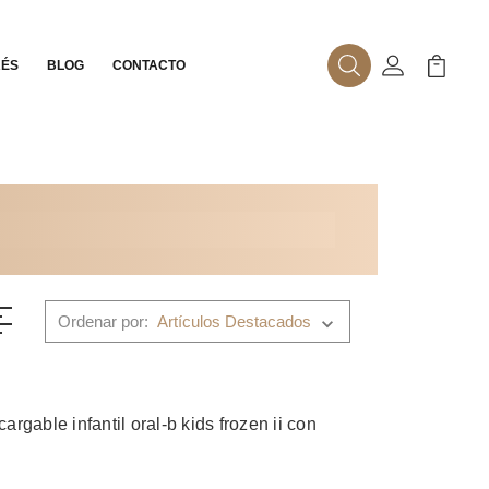
RÉS
BLOG
CONTACTO
Buscar
Mi Cuenta
Mi Carr
Ordenar por:
cargable infantil oral-b kids frozen ii con