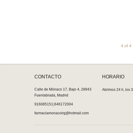
4 of 4
CONTACTO
HORARIO
Calle de Mónaco 17, Bajo 4, 28943
Abrimos 24 h, los 3
Fuenlabrada, Madrid
|
916085151
646172004
farmaciamonacoirg@hotmail.com