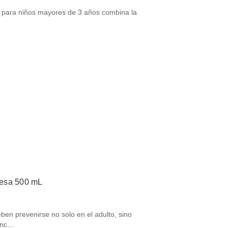
ids para niños mayores de 3 años combina la
…
fresa 500 mL
en prevenirse no solo en el adulto, sino
fanc…