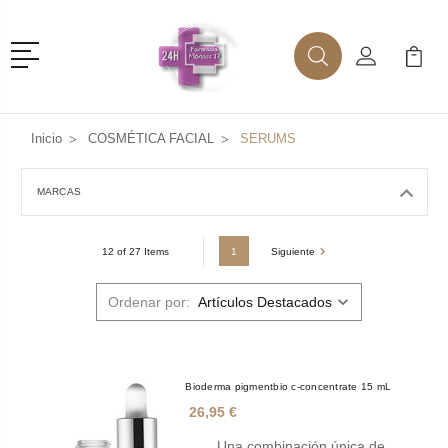
Menú
Buscar
Mi Cuenta
Mi Ca
Buscar
Inicio
COSMÉTICA FACIAL
SERUMS
MARCAS
1
Siguiente
12 of 27 Items
Ordenar por:
Bioderma pigmentbio c-concentrate 15 mL
26,95 €
Una combinación única de